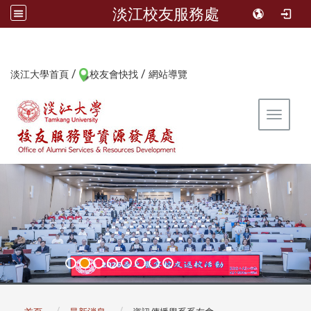
淡江校友服務處
/
/
:::
淡江大學首頁
校友會快找
網站導覽
Toggle 
:::