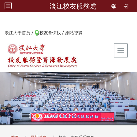
淡江校友服務處
/
/
:::
淡江大學首頁
校友會快找
網站導覽
Toggle 
:::