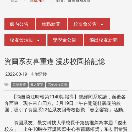
首頁
最新消息
教資、資圖系系友會
:::
處內公告
焦點新聞
校友會公告
校友會活動
獎學金公告
傑出校友新聞
資圖系友喜重逢 漫步校園拾記憶
2022-03-19
謝雅陵
活動報導
春之饗宴
其他校友活動
【摘自淡江時報第1140期報導】曾經同系攻讀，而後各
奔西東，現在來自四方。3月19日上午在開滿杜鵑花的校
園，吸引了資圖系22位系友回母校歡聚「春之饗宴」活動。
資圖系友、景文科技大學校長于第獲推薦為本屆「傑出
校友」，上午10時在守謙國際中心有蓮廳領獎，系友們恭賀