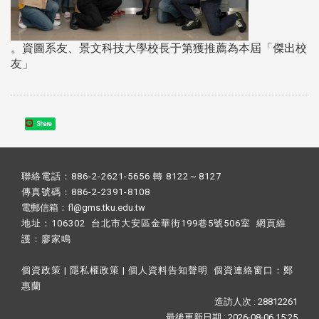
。資圖系友、景文科技大學校長于第獲推薦為本屆「傑出校
友」
Share
聯絡電話：886-2-2621-5656 轉 8122～8127
傳真號碼：886-2-2391-8108
電郵信箱：fl@gms.tku.edu.tw
地址：106302 台北市大安區金華街199巷5號506室 網頁維
護：
廖家鳴​
個資政策
|
隱私權政策
|
個人資料告知聲明
個資連絡窗口：
鄭
惠蘭
造訪人次 : 28812261
最後更新日期 :
2026-08-06 15:25