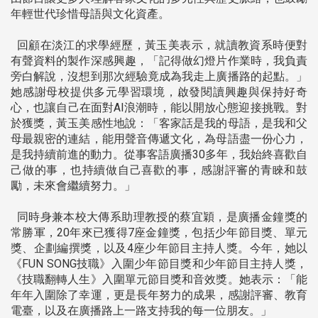
年輕世代珍惜母語與文化資產。
回顧在淡江的求學經歷，黃玉美表示，就讀教資系時便對
有聲資料的製作深感興趣，「記得做幻燈片作業時，我負責
旁白解說，沒想到那次經驗竟成為我走上廣播路的起點。」
她感謝母校提供多元學習環境，啟發閱讀興趣與保持好奇
心，也讓自己在面對AI浪潮時，能以開放心態迎接挑戰。對
於獲獎，黃玉美感性地說：「客家話是我的母語，是我和父
母最親密的連結，能用聲音傳遞文化，為母語盡一份心力，
是我持續前進的動力。從事客語廣播30多年，我始終喜歡自
己做的事，也持續做自己喜歡的事，感謝評審的青睞和鼓
勵，未來會繼續努力。」
同時身兼本校大傳系助理教授的蔡宜穎，是廣播金鐘獎的
常勝軍，20年來已獲得7座金鐘獎，包括少年節目獎、單元
獎、企劃編撰獎，以及4座少年節目主持人獎。今年，她以
《FUN SONG技職》入圍少年節目獎和少年節目主持人獎，
《技職翻轉人生》入圍單元節目獎和音效獎。她表示：「能
年年入圍除了幸運，更是長年努力的成果，感謝評審、教育
電臺，以及在廣播路上一路支持我的每一位朋友。」