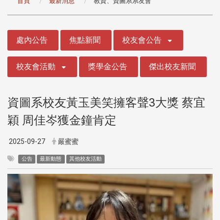
首頁
最新消息
教資、資圖系系友會
:::
處內公告
焦點新聞
校友會公告
校友會活動
獎學金公告
傑出校友新聞
資圖系校友黃玉美笑擁客聲3大獎 蔡宜
穎 周佳岑獲金鐘肯定
2025-09-27
嚴蜜蜜
公告
最新動態
其他校友活動