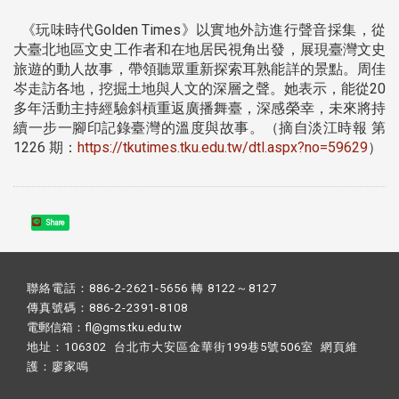
《玩味時代Golden Times》以實地外訪進行聲音採集，從
大臺北地區文史工作者和在地居民視角出發，展現臺灣文史
旅遊的動人故事，帶領聽眾重新探索耳熟能詳的景點。周佳
岑走訪各地，挖掘土地與人文的深層之聲。她表示，能從20
多年活動主持經驗斜槓重返廣播舞臺，深感榮幸，未來將持
續一步一腳印記錄臺灣的溫度與故事。（摘自淡江時報 第
1226 期：
https://tkutimes.tku.edu.tw/dtl.aspx?no=59629
）
Share
聯絡電話：886-2-2621-5656 轉 8122～8127
傳真號碼：886-2-2391-8108
電郵信箱：fl@gms.tku.edu.tw
地址：106302 台北市大安區金華街199巷5號506室 網頁維
護：
廖家鳴​