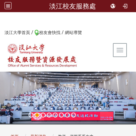
淡江校友服務處
/
/
:::
淡江大學首頁
校友會快找
網站導覽
Toggle 
:::