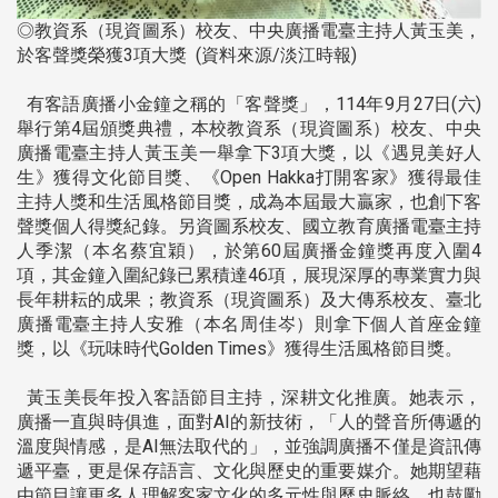
◎教資系（現資圖系）校友、中央廣播電臺主持人黃玉美，
於客聲獎榮獲3項大獎 (資料來源/淡江時報)
有客語廣播小金鐘之稱的「客聲獎」，114年9月27日(六)
舉行第4屆頒獎典禮，本校教資系（現資圖系）校友、中央
廣播電臺主持人黃玉美一舉拿下3項大獎，以《遇見美好人
生》獲得文化節目獎、《Open Hakka打開客家》獲得最佳
主持人獎和生活風格節目獎，成為本屆最大贏家，也創下客
聲獎個人得獎紀錄。另資圖系校友、國立教育廣播電臺主持
人季潔（本名蔡宜穎），於第60屆廣播金鐘獎再度入圍4
項，其金鐘入圍紀錄已累積達46項，展現深厚的專業實力與
長年耕耘的成果；教資系（現資圖系）及大傳系校友、臺北
廣播電臺主持人安雅（本名周佳岑）則拿下個人首座金鐘
獎，以《玩味時代Golden Times》獲得生活風格節目獎。
黃玉美長年投入客語節目主持，深耕文化推廣。她表示，
廣播一直與時俱進，面對AI的新技術，「人的聲音所傳遞的
溫度與情感，是AI無法取代的」，並強調廣播不僅是資訊傳
遞平臺，更是保存語言、文化與歷史的重要媒介。她期望藉
由節目讓更多人理解客家文化的多元性與歷史脈絡，也鼓勵