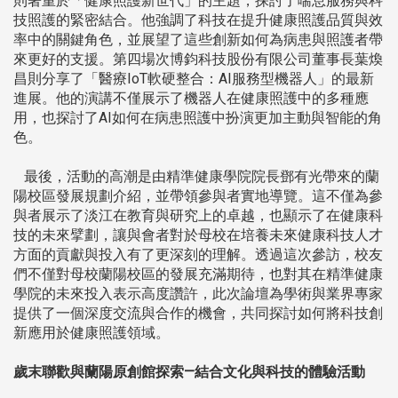
則著重於「健康照護新世代」的主題，探討了喘息服務與科
技照護的緊密結合。他強調了科技在提升健康照護品質與效
率中的關鍵角色，並展望了這些創新如何為病患與照護者帶
來更好的支援。第四場次博鈞科技股份有限公司董事長葉煥
昌則分享了「醫療IoT軟硬整合：AI服務型機器人」的最新
進展。他的演講不僅展示了機器人在健康照護中的多種應
用，也探討了AI如何在病患照護中扮演更加主動與智能的角
色。
最後，活動的高潮是由精準健康學院院長鄧有光帶來的蘭
陽校區發展規劃介紹，並帶領參與者實地導覽。這不僅為參
與者展示了淡江在教育與研究上的卓越，也顯示了在健康科
技的未來擘劃，讓與會者對於母校在培養未來健康科技人才
方面的貢獻與投入有了更深刻的理解。透過這次參訪，校友
們不僅對母校蘭陽校區的發展充滿期待，也對其在精準健康
學院的未來投入表示高度讚許，此次論壇為學術與業界專家
提供了一個深度交流與合作的機會，共同探討如何將科技創
新應用於健康照護領域。
歲末聯歡與蘭陽原創館探索—結合文化與科技的體驗活動