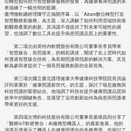
位轉型如何助力智慧醫療服務的發展，為健康養身照護的未
來描繪了一幅光明的藍圖。
臺灣微軟總經理陳守正揭開序幕，以「Azure數位轉型打造
智慧醫療新服務」為主題，深入講解了如何利用雲端技術推
動醫療產業的創新。其演講不僅提供了對未來可能性的展
望，也強調了數位工具在提升病患照護品質上的重要性。
第二場次由英特內軟體股份有限公司董事長李員帶來
「智慧媒合，長照攏來」的精彩講述，闡述了在上雲時代如
何透過智慧媒合技術，為長期照護尋找新的解決方案。其見
解為參與者提供了一個長照服務創新的全新視角。
第三場次國立臺北護理健康大學健康科技學院院長洪論
評則著重於「健康照護新世代」的主題，探討了喘息服務與
科技照護的緊密結合。他強調了科技在提升健康照護品質與
效率中的關鍵角色，並展望了這些創新如何為病患與照護者
帶來更好的支援。
第四場次博鈞科技股份有限公司董事長葉煥昌則分享了
「醫療IoT軟硬整合：AI服務型機器人」的最新進展。他的
演講不僅展示了機器人在健康照護中的多種應用，也探討了