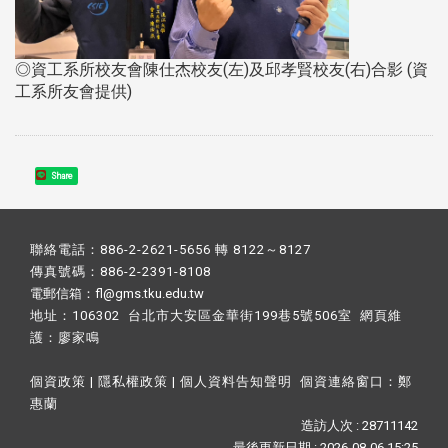
◎資工系所校友會陳仕杰校友(左)及邱孝賢校友(右)合影 (資
工系所友會提供)
Share
聯絡電話：886-2-2621-5656 轉 8122～8127
傳真號碼：886-2-2391-8108
電郵信箱：fl@gms.tku.edu.tw
地址：106302 台北市大安區金華街199巷5號506室 網頁維
護：
廖家鳴​
個資政策
|
隱私權政策
|
個人資料告知聲明
個資連絡窗口：
鄭
惠蘭
造訪人次 : 28711142
最後更新日期 :
2026-08-06 15:25