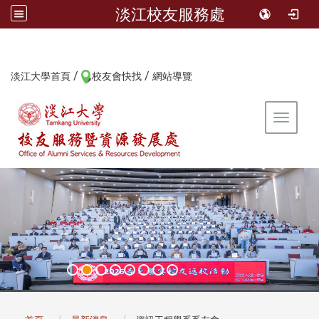
淡江校友服務處
/
/
:::
淡江大學首頁
校友會快找
網站導覽
Toggle 
:::