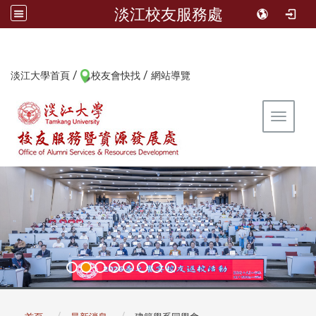
淡江校友服務處
/
/
:::
淡江大學首頁
校友會快找
網站導覽
Toggle 
:::