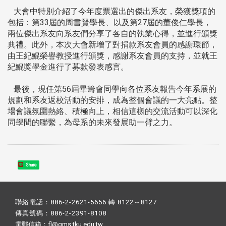
大會中特別介紹了今年度票選出的傑出系友，榮獲獎項的
包括：第33屆的周書賢學長、以及第27屆的董俊仁學長，
兩位傑出系友向系友們分享了各自的執業心得，並進行頒獎
典禮。此外，本次大會新增了對捐款系友會員的感謝環節，
由王紀鯤榮譽教授進行頒獎，感謝系友會員的支持，並就王
紀鯤獎學金進行了募款發表感言。
最後，現任第56屆畢籌會同學向各位系友報告今年系展的
規劃和系友返校活動的安排，成為整個會議的一大亮點。整
場會議氛圍熱絡、積極向上，相信這樣的交流活動可以深化
同學間的聯繫，為母系的未來發展助一臂之力。
Share
聯絡電話：886-2-2621-5656 轉 8122～8127
傳真號碼：886-2-2391-8108
電郵信箱：fl@gms.tku.edu.tw