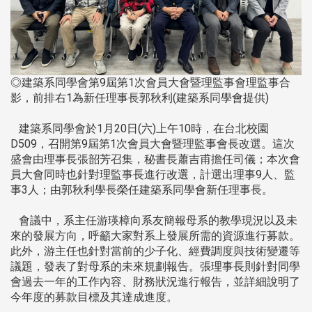
◎建築系同學會第9屆第1次會員大會暨理監事會理監事合
影，前排右1為新任理事長郭秋利(建築系同學會提供)
建築系同學會於1月20日(六)上午10時，在台北校園
D509，召開第9屆第1次會員大會暨理監事會長改選。這次
盛會由理事長張韶芳召集，秘書長蕭吉甫擔任司儀；本次會
員大會同時也針對理監事長進行改選，計選出理事9人、監
事3人；由郭秋利學長榮任建築系同學會新任理事長。
會議中，系主任游瑛樟向系友簡報母系的教學現況以及未
來的發展方向，呼籲大家對系上發展所需的資源進行募款。
此外，游主任也針對當前的少子化、經費調度與技術變遷等
議題，發表了對母系的未來規劃報告。張理事長則針對同學
會過去一年的工作內容、財務狀況進行報告，並詳細說明了
今年度的募款目標及其達成進度。