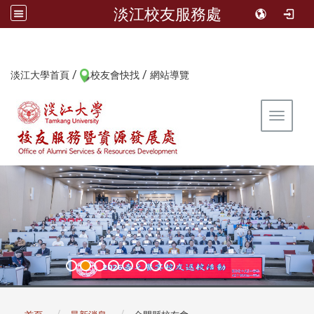
淡江校友服務處
/
/
:::
淡江大學首頁
校友會快找
網站導覽
Toggle 
:::