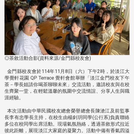
◎茶敘活動合影(資料來源/金門縣校友會)
金門縣校友會於114年11月8日（六）下午2時，於淡江大
學覺軒花園 QP Terrace 覺軒會館舉辦「淡江金門校友下午
茶－學長姐請你喝茶聊聊未來」交流活動，邀請校友與在校
生齊聚一堂，在輕鬆溫馨的氛圍中交流情誼、分享人生與職
涯經驗。
本次活動由中華民國校友總會榮譽總會長陳滄江及前監事
長李有忠學長主持，在校生由楊釗玥同學(公行系)負責聯絡
多位在校同學出席活動。現場氣氛熱絡，透過茶敘形式拉近
彼此距離，展現淡江大家庭的凝聚力。活動中備有香氣四溢