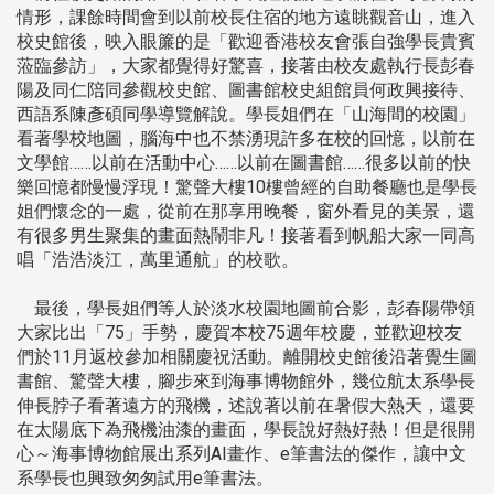
情形，課餘時間會到以前校長住宿的地方遠眺觀音山，進入
校史館後，映入眼簾的是「歡迎香港校友會張自強學長貴賓
蒞臨參訪」，大家都覺得好驚喜，接著由校友處執行長彭春
陽及同仁陪同參觀校史館、圖書館校史組館員何政興接待、
西語系陳彥碩同學導覽解說。學長姐們在「山海間的校園」
看著學校地圖，腦海中也不禁湧現許多在校的回憶，以前在
文學館……以前在活動中心……以前在圖書館……很多以前的快
樂回憶都慢慢浮現！驚聲大樓10樓曾經的自助餐廳也是學長
姐們懷念的一處，從前在那享用晚餐，窗外看見的美景，還
有很多男生聚集的畫面熱鬧非凡！接著看到帆船大家一同高
唱「浩浩淡江，萬里通航」的校歌。
最後，學長姐們等人於淡水校園地圖前合影，彭春陽帶領
大家比出「75」手勢，慶賀本校75週年校慶，並歡迎校友
們於11月返校參加相關慶祝活動。離開校史館後沿著覺生圖
書館、驚聲大樓，腳步來到海事博物館外，幾位航太系學長
伸長脖子看著遠方的飛機，述說著以前在暑假大熱天，還要
在太陽底下為飛機油漆的畫面，學長說好熱好熱！但是很開
心～海事博物館展出系列AI畫作、e筆書法的傑作，讓中文
系學長也興致匆匆試用e筆書法。