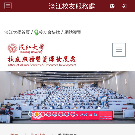
淡江校友服務處
/
/
:::
淡江大學首頁
校友會快找
網站導覽
Toggle 
:::