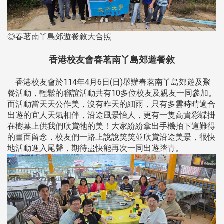
◎春茗南丫島郊遊餐敘大合照
香港校友會春茗南丫島郊遊餐敘
香港校友會於114年4月6日(日)舉辦春茗南丫島郊遊及聚
餐活動，輕鬆的聯誼活動共有10多位校友及親友一同參加。
而活動當天天公作美，沒有昨天的細雨，只有多雲時晴適合
出遊的宜人天氣相伴，沿途風景怡人，更有一隻高貴彩蝶掛
在樹葉上供我們欣賞牠的美！大家紛紛拿出手機拍下這難得
的畫面留念，校友們一路上說說笑笑並欣賞沿途美景，很快
地活動進入尾聲，期待盡快能再次一同出遊踏青。