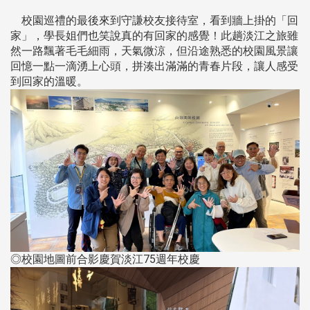
校園巡禮的最後來到守謙校友接待室，看到牆上掛的「回
家」，學長姐們也笑說真的有回家的感覺！此趟淡江之旅雖
然一路飄著毛毛細雨，天氣微涼，但沿途熟悉的校園風景讓
回憶一點一滴湧上心頭，拼湊出滿滿的青春片段，讓人感受
到回家的溫暖。
◎校園地圖前合影慶賀淡江75週年校慶