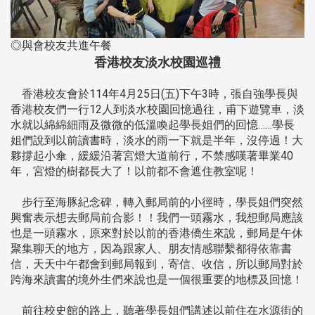
◎與會校友共進午餐
香港校友淡水校園巡禮
香港校友會於114年4月25日(五)下午3時，張自強學長與
香港校友們一行12人到淡水校園回憶過往，甫下遊覽車，淡
水就以綿綿細雨及微微的低溫喚起學長姐們的回憶……學長
姐們說到以前讀書時，淡水的雨一下就是半年，沒停過！大
夥撐起小傘，緩緩沿著宮燈大道前行，不禁感嘆著畢業40
年，宮燈的樹都長大了！以前都不會遮住教室呢！
步行至海豚紀念碑，轉入郵局前的小徑時，學長姐們突然
興奮表示想去郵局前合影！！我們一頭霧水，我想郵局應該
也是一頭霧水，原來對於以前的香港僑生來說，郵局是午休
聚集聊天的地方，因為跟家人、朋友情感聯繫都得依靠書
信，天天中午都會到郵局報到，寄信、收信，所以郵局對於
跨海來讀書的境外生們來說也是一個很重要的地標及回憶！
前往校史館的路上，聽著學長姐們講述以前住在水源街的