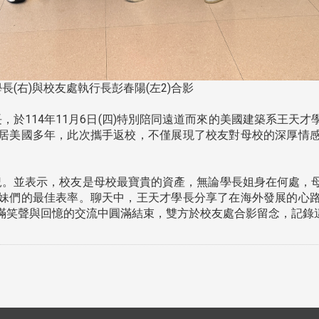
長(右)與校友處執行長彭春陽(左2)合影
於114年11月6日(四)特別陪同遠道而來的美國建築系王天
居美國多年，此次攜手返校，不僅展現了校友對母校的深厚情
。並表示，校友是母校最寶貴的資產，無論學長姐身在何處，
妹們的最佳表率。聊天中，王天才學長分享了在海外發展的心
滿笑聲與回憶的交流中圓滿結束，雙方於校友處合影留念，記錄