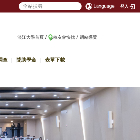
Language
登入
/
/
:::
淡江大學首頁
校友會快找
網站導覽
調查
獎助學金
表單下載