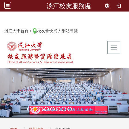
淡江校友服務處
/
/
:::
淡江大學首頁
校友會快找
網站導覽
Toggle 
:::