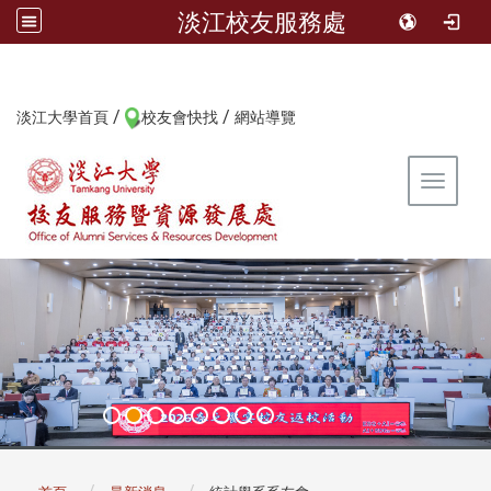
淡江校友服務處
/
/
:::
淡江大學首頁
校友會快找
網站導覽
Toggle 
:::