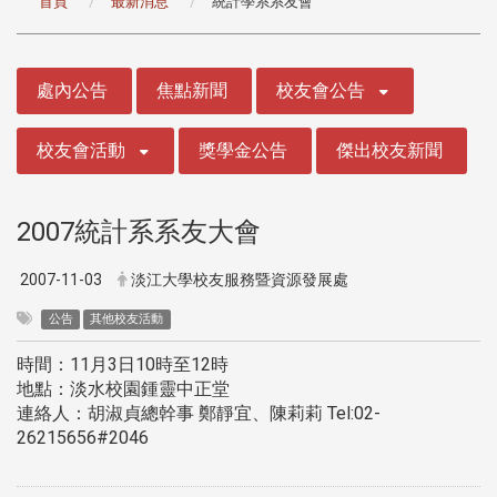
首頁
最新消息
統計學系系友會
:::
處內公告
焦點新聞
校友會公告
校友會活動
獎學金公告
傑出校友新聞
2007統計系系友大會
2007-11-03
淡江大學校友服務暨資源發展處
公告
其他校友活動
時間：11月3日10時至12時
地點：淡水校園鍾靈中正堂
連絡人：胡淑貞總幹事 鄭靜宜、陳莉莉 Tel:02-
26215656#2046