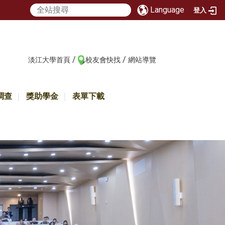
Language
登入
/
/
:::
淡江大學首頁
校友會快找
網站導覽
調查
獎助學金
表單下載