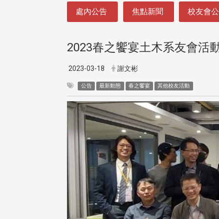
:::
處內公告
焦點新聞
校友會
2023春之饗宴土木系友會活
2023-03-18
謝文彬
公告
最新動態
春之饗宴
其他校友活動