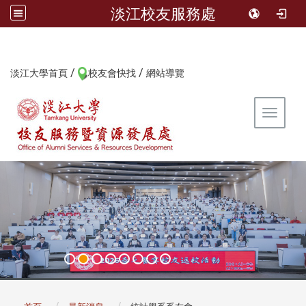
淡江校友服務處
/
/
:::
淡江大學首頁
校友會快找
網站導覽
Toggle 
:::