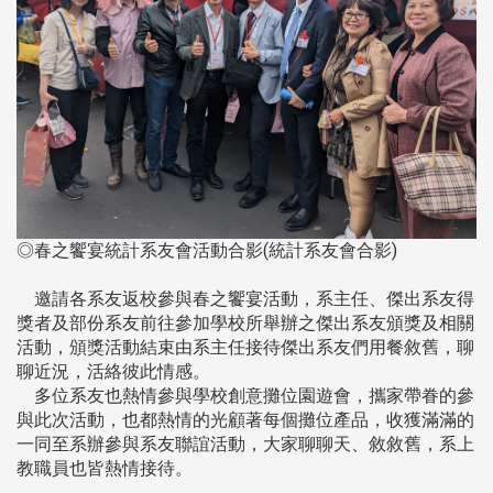
◎春之饗宴統計系友會活動合影(統計系友會合影)
邀請各系友返校參與春之饗宴活動，系主任、傑出系友得
獎者及部份系友前往參加學校所舉辦之傑出系友頒獎及相關
活動，頒獎活動結束由系主任接待傑出系友們用餐敘舊，聊
聊近況，活絡彼此情感。
多位系友也熱情參與學校創意攤位園遊會，攜家帶眷的參
與此次活動，也都熱情的光顧著每個攤位產品，收獲滿滿的
一同至系辦參與系友聯誼活動，大家聊聊天、敘敘舊，系上
教職員也皆熱情接待。