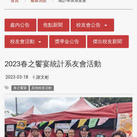
首頁
最新消息
統計學系系友會
:::
處內公告
焦點新聞
校友會公告
校友會活動
獎學金公告
傑出校友新聞
2023春之饗宴統計系友會活動
2023-03-18
謝文彬
春之饗宴
其他校友活動