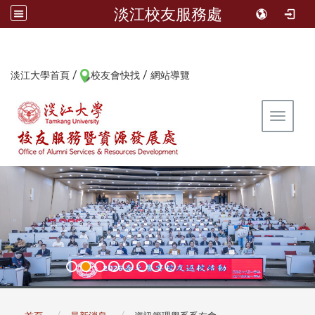
淡江校友服務處
/
/
:::
淡江大學首頁
校友會快找
網站導覽
Toggle 
:::