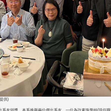
提供)
系友頒獎，本系推舉兩位傑出系友，一位為許素珠學姐(現任職