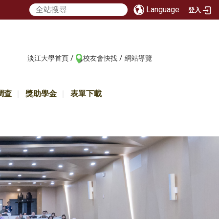
Language
登入
/
/
:::
淡江大學首頁
校友會快找
網站導覽
調查
獎助學金
表單下載