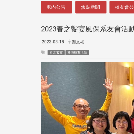
:::
處內公告
焦點新聞
校友會
2023春之饗宴風保系友會活
2023-03-18
謝文彬
春之饗宴
其他校友活動