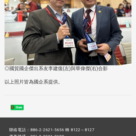
◎國貿國企傑出系友李建復(左)與華偉傑(右)合影
以上照片皆為國企系提供。
Share
聯絡電話：886-2-2621-5656 轉 8122～8127