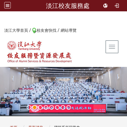
淡江校友服務處
/
/
:::
淡江大學首頁
校友會快找
網站導覽
Toggle 
:::