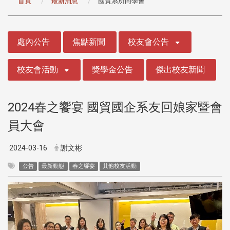
首頁
最新消息
國貿系所同學會
:::
處內公告
焦點新聞
校友會公告
校友會活動
獎學金公告
傑出校友新聞
2024春之饗宴 國貿國企系友回娘家暨會
員大會
2024-03-16
謝文彬
公告
最新動態
春之饗宴
其他校友活動