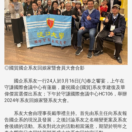
◎國貿國企系友回娘家暨會員大會合影
國企系系友一行24人於3月16日(六)春之饗宴，上午在
守謙國際會議中心有蓮廳，慶祝國企(國貿)系友李建復及華
偉傑當選傑出系友；下午於守謙國際會議中心HC106，舉辦
2024年系友回娘家暨系友大會。
系友大會由理事長戴學禮主持。首先由系主任向系友報
告國企系的現況及發展，之後討論系友之名稱變更案及系友
會後續的活動。系友對此次的活動相當滿意，期望於明年之