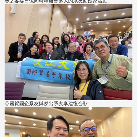
春之饗宴日也同時舉辦更盛大的系友回娘家活動。
◎國貿國企系友與傑出系友李建復合影