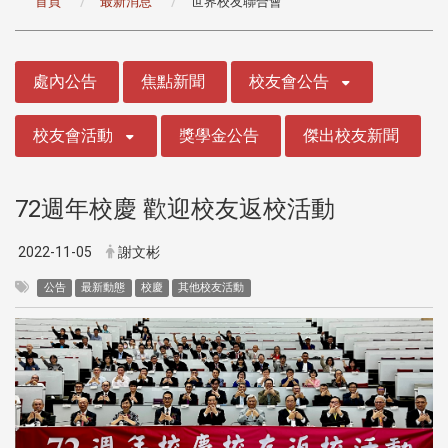
首頁
最新消息
世界校友聯合會
:::
處內公告
焦點新聞
校友會公告
校友會活動
獎學金公告
傑出校友新聞
72週年校慶 歡迎校友返校活動
2022-11-05
謝文彬
公告
最新動態
校慶
其他校友活動