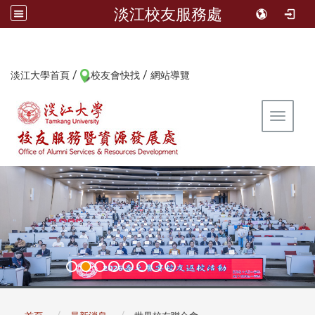
淡江校友服務處
/
/
:::
淡江大學首頁
校友會快找
網站導覽
Toggle 
:::