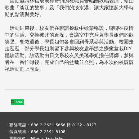
活動邀請林信成老師帶領的教職員合唱團歌唱表演，藉由
歌曲「淡江的故事」及「我們的淡水港」讓大家憶起大學時
期的點滴與美好。
活動結束後，校友們在聯誼餐敘中歡樂暢談，聊聊在疫情
中的生活、交換彼此的近況，會議室中充斥著學長姐們的歡
笑聲。餐敘過後，學長姐們各自回到母系參與活動、校園走
走逛逛，部分學長姐則留下參與校友處舉辦之療癒盆栽DIY
體驗活動。該活動由日文系校友吳美瑤學姐擔任講師，參與
者在一番忙碌後，完成自己的盆栽並合照，為本次的校慶慶
祝活動劃上句點。
Share
聯絡電話：886-2-2621-5656 轉 8122～8127
傳真號碼：886-2-2391-8108
電郵信箱：fl@gms.tku.edu.tw