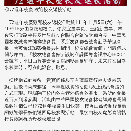
◎72週年校慶 歡迎校友返校活動
72週年校慶歡迎校友返校活動於111年11月5日(六)上午
10時15分由葛煥昭校長、張家宜董事長、王紹新董事、林
俊宏行政副校長及世界校友會聯合會陳進財總會長、中華民
國校友總會林健祥總會長、系所友會聯合總會莊子華總會
長、菁英會江誠榮會長共同揭開「校友總會會館」門牌儀式
開啟序曲。「校友總會會館」設於守謙國際會議中心HC301
會議室，平日由菁英會單文暄副秘書長駐守，未來校友回淡
水校園時，可在此聚會、歇息。
揭牌儀式結束後，貴賓們移步至有蓮廳舉行校友返校活
動。因疫情尚未趨緩，今年度以實體活動+線上視訊會議的
方式呈現。現場除了校內各主管外還有各縣市、系所的會長
近百人到場參與，活動由中華民國校友總會林健祥總會長開
場致詞恭賀母校72週年校慶生日快樂；接著由葛煥昭校長致
詞歡迎學長姊們返回母校參與活動；最後由校友處彭春陽執
行長致詞祝賀母校校運昌隆。