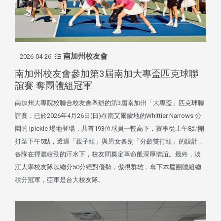
南加州校友會
2026-04-26
南加州校友會參加第3屆南加大專盃匹克球聯
誼賽 奪團體組冠軍
南加州大專院校聯合校友會舉辦的第3屆南加州「大專盃」匹克球聯
誼賽，已於2026年4月26日(日)在南艾爾蒙地的Whittier Narrows 公
園的 Ipickle 場地登場，共有193位球員一較高下，賽事從上午8點開
打至下午5點，透過「親子組」與男女各别「分齡雙打組」的設計，
各隊在揮灑較勁的汗水下，校友間奠定革命般深厚情誼。最終，淡
江大學校友隊以總分50分絕對優勢，傲視群雄，奪下本屆團體組總
積分冠軍，亞軍是台大校友隊。