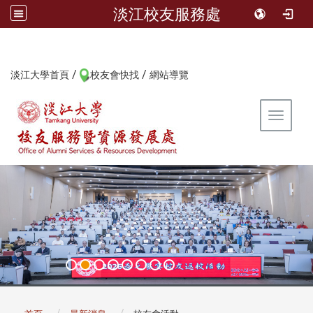
淡江校友服務處
/
/
:::
淡江大學首頁
校友會快找
網站導覽
Toggle 
:::