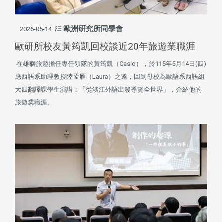
歐洲研究所同學會
2026-05-14
歐研所校友黃筠凱回校談近20年旅遊業職涯
在雄獅旅遊擔任專任領隊的黃筠凱（Casio），於115年5月14日(四)
應西語系助理教授陸孟雁（Laura）之邀，回到母校為歐語系西語組
大四翻譯課學生演講：「從淡江外語出發導覽全世界」，介紹他的
旅遊業職涯。