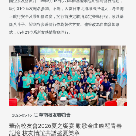
國企系友會原訂115年5月16日(六)舉辦基隆嶼包船登島健行活動，
吸引31位系友報名參加。不過，因當日東北海域風浪偏大，考量海
上航行安全及乘船舒適度，於行前決定取消原定登島行程，改以基
隆八斗子、望幽谷步道健行作為替代方案。儘管改為自由參加形
式，仍有21位系所友熱情響應同行。
華南校友聯誼會
2026-05-16
華南校友會2026夏之饗宴 勁歌金曲喚醒青春
記憶 校友情誼共譜盛夏樂章