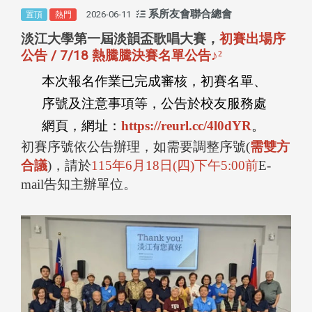
系所友會聯合總會
2026-06-11
置頂
熱門
淡江大學第一屆淡韻盃歌唱大賽，
初賽出場序
公告 / 7/18 熱騰騰決賽名單公告
♪
²
本次報名作業已完成審核，初賽名單、
序號及注意事項等，公告於校友服務處
網頁，網址：
https://reurl.cc/4l0dYR
。
初賽序號依公告辦理，如需要調整序號
(
需雙方
合議
)
，請於
115
年
6
月
18
日
(
四
)
下午
5:00
前
E-
mail
告知主辦單位。