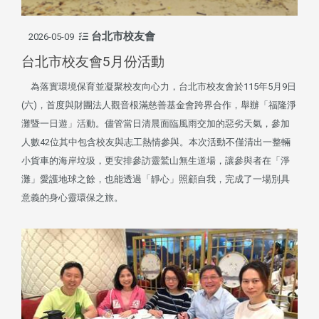
台北市校友會
2026-05-09
台北市校友會5月份活動
為落實環境保育並凝聚校友向心力，台北市校友會於115年5月9日
(六)，首度與財團法人觀音根滿慈善基金會跨界合作，舉辦「福隆淨
灘暨一日遊」活動。儘管當日清晨面臨風雨交加的惡劣天氣，參加
人數42位其中包含校友與志工熱情參與。本次活動不僅清出一整輛
小貨車的海岸垃圾，更安排參訪靈鷲山無生道場，讓參與者在「淨
灘」愛護地球之餘，也能透過「靜心」照顧自我，完成了一場別具
意義的身心靈環保之旅。