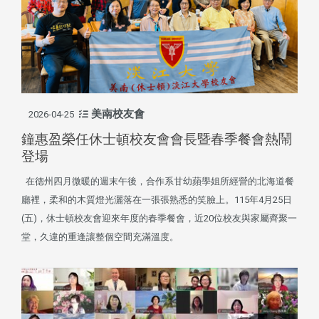
美南校友會
2026-04-25
鐘惠盈榮任休士頓校友會會長暨春季餐會熱鬧
登場
在德州四月微暖的週末午後，合作系甘幼蘋學姐所經營的北海道餐
廳裡，柔和的木質燈光灑落在一張張熟悉的笑臉上。115年4月25日
(五)，休士頓校友會迎來年度的春季餐會，近20位校友與家屬齊聚一
堂，久違的重逢讓整個空間充滿溫度。