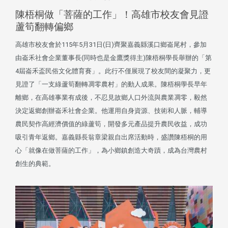
陳梧桐做「菩薩的工作」！高雄市校友會見證
蘆筍翻轉偏鄉
高雄市校友會於115年5月31日(日)齊聚嘉義縣溪口鄉崙尾村，參加
由崙禾社會企業董事長(同時也是金鷹獎得主)陳梧桐學長舉辦的「第
4屆崙禾盃民俗文化體育賽」。此行不僅展現了校友間的凝聚力，更
見證了「一支綠蘆筍翻轉凋零農村」的動人成果。陳梧桐學長早年
離鄉，在高雄事業有成後，不忍見故鄉人口外流與農業凋零，毅然
決定返鄉創辦崙禾社會企業。他運用自身資源、技術和人脈，輔導
農民契作高經濟價值的綠蘆筍，開發多元產品提升農民收益，成功
吸引青年返鄉。嘉義縣長翁章梁親自出席活動時，盛讚陳梧桐的用
心「就像在做菩薩的工作」，為小鄉鎮創造大奇蹟，成為台灣農村
創生的典範。