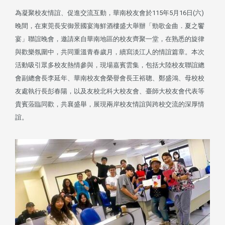
為凝聚校友情誼、促進交流互動，華南校友會於115年5月16日(六)
晚間，在東莞長安御景國宴海鮮酒樓盛大舉辦「勁歌金曲．夏之饗
宴」聯誼晚會，邀請來自華南地區的校友齊聚一堂，在熟悉的旋律
與歡樂氛圍中，共同重溫青春歲月，續寫淡江人的情誼篇章。本次
活動吸引眾多校友熱情參與，現場嘉賓雲集，包括大陸校友聯誼總
會副總會長李延年、華南校友會榮譽會長王裕聰、鄭盛鴻、母校校
友處執行長彭春陽，以及友校北科大校友會、臺師大校友會代表等
貴賓蒞臨同歡，共襄盛舉，展現兩岸校友情誼與跨校交流的深厚情
誼。