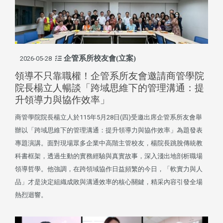
企管系所校友會(立案)
2026-05-28
領導不只靠職權！企管系所友會邀請商管學院
院長楊立人暢談「跨域思維下的管理溝通：提
升領導力與協作效率」
商管學院院長楊立人於115年5月28日(四)受邀出席企管系所友會舉
辦以「跨域思維下的管理溝通：提升領導力與協作效率」為題發表
專題演講。面對現場眾多企業中高階主管校友，楊院長跳脫傳統教
科書框架，透過生動的實務經驗與真實故事，深入淺出地剖析職場
領導哲學。他強調，在跨領域協作日益頻繁的今日，「軟實力與人
品」才是決定組織成敗與溝通效率的核心關鍵，精采內容引發全場
熱烈迴響。