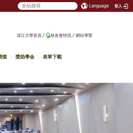
Language
登入
/
/
:::
淡江大學首頁
校友會快找
網站導覽
調查
獎助學金
表單下載