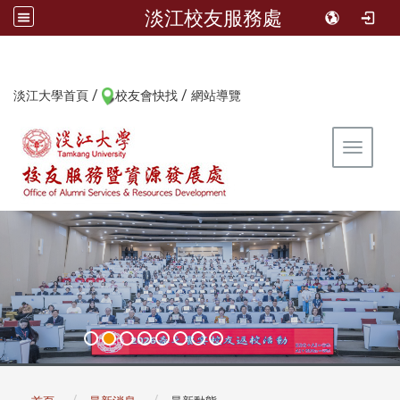
淡江校友服務處
/
/
:::
淡江大學首頁
校友會快找
網站導覽
Toggle 
:::