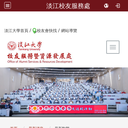
淡江校友服務處
/
/
:::
淡江大學首頁
校友會快找
網站導覽
Toggle 
:::