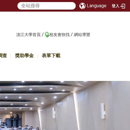
Language
登入
/
/
:::
淡江大學首頁
校友會快找
網站導覽
調查
獎助學金
表單下載