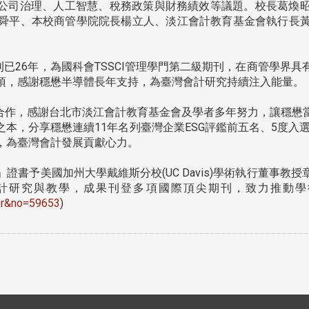
計、公司治理、人工智慧、稅務政策與財務績效等議題。校長葛煥
舜平、本校商管學院院長楊立人、淡江會計教育基金會執行長
。
26年，為國科會TSSCI管理學門第二級期刊，在商管學界
項，感謝穩懋半導體長年支持，為臺灣會計研究持續注入能量。
合作，感謝台北市淡江會計教育基金會及學者多年努力，讓穩懋
分享穩懋連續11年名列臺灣企業ESG評鑑前五名、5度入選道瓊永續世界
，為臺灣會計發展貢獻心力。
證書予美國加州大學戴維斯分校(UC Davis)學術執行董事
研究與教學，成果刊登多項國際頂尖期刊，致力推動學術
per&no=59653
)