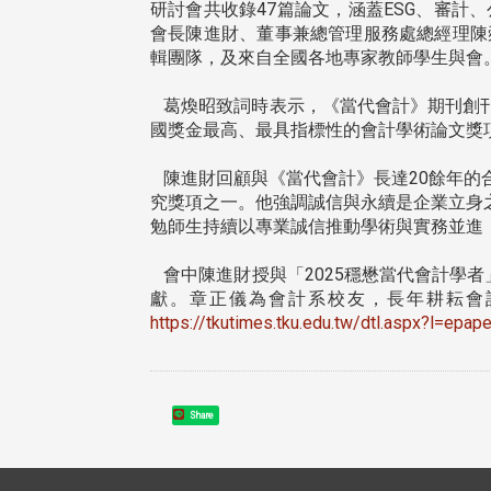
研討會共收錄47篇論文，涵蓋ESG、審
會長陳進財、董事兼總管理服務處總經理陳
輯團隊，及來自全國各地專家教師學生與會
葛煥昭致詞時表示，《當代會計》期刊創刊已
國獎金最高、最具指標性的會計學術論文獎
陳進財回顧與《當代會計》長達20餘年的
究獎項之一。他強調誠信與永續是企業立身之本，
勉師生持續以專業誠信推動學術與實務並進
會中陳進財授與「2025穩懋當代會計學者」
獻。章正儀為會計系校友，長年耕耘會計
https://tkutimes.tku.edu.tw/dtl.aspx?l=epa
Share