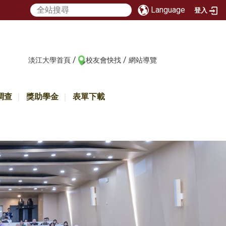
Language
登入
/
/
:::
淡江大學首頁
校友會快找
網站導覽
調查
獎助學金
表單下載