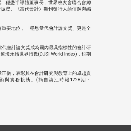
昭、穩懋半導體董事長，世界校友會聯合會總
黃振豊、《當代會計》期刊發行人顏信輝與編
具有重要地位，「穩懋當代會計論文獎」更是全
當代會計論文獎成為國內最具指標性的會計研
指數(DJSI World Index)，也期
教授章正儀，表彰其在會計研究與教育上的卓越貢
與實務接軌。(摘自淡江時報1228期：