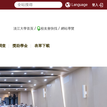
Language
登入
/
/
:::
淡江大學首頁
校友會快找
網站導覽
調查
獎助學金
表單下載