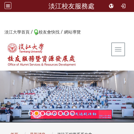
淡江校友服務處
/
/
:::
淡江大學首頁
校友會快找
網站導覽
Toggle 
:::