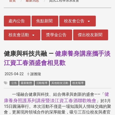
首頁
最新消息
資訊工程學系系友會
:::
處內公告
焦點新聞
校友會公告
校友會活動
獎學金公告
傑出校友新聞
健康與科技共融 —
健康養身講座攜手淡
江資工春酒盛會相見歡
2025-04-22
謝雅陵
公告
最新動態
活動報導
其他校友活動
校友報導
健
一場融合健康與科技、結合傳承與創新的盛會——「
康養身照護系列講座暨淡江資工春酒聯歡晚會
」於3月
15日圓滿舉行。本次活動不僅是一場知識與人情味交織的聚
會，更展現跨領域合作的深厚能量，吸引三百位校友與產官