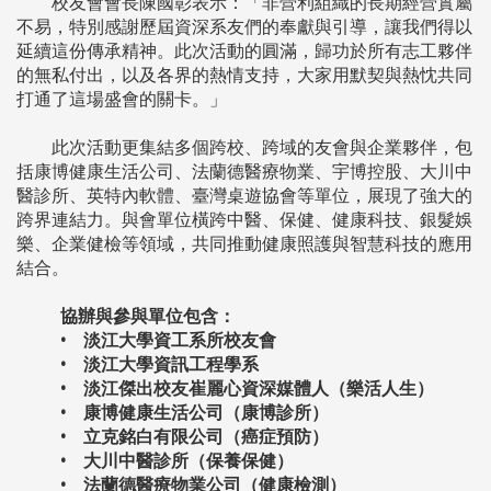
校友會會長陳國彰表示：「非營利組織的長期經營實屬
不易，特別感謝歷屆資深系友們的奉獻與引導，讓我們得以
延續這份傳承精神。此次活動的圓滿，歸功於所有志工夥伴
的無私付出，以及各界的熱情支持，大家用默契與熱忱共同
打通了這場盛會的關卡。」
此次活動更集結多個跨校、跨域的友會與企業夥伴，包
括康博健康生活公司、法蘭德醫療物業、宇博控股、大川中
醫診所、英特內軟體、臺灣桌遊協會等單位，展現了強大的
跨界連結力。與會單位橫跨中醫、保健、健康科技、銀髮娛
樂、企業健檢等領域，共同推動健康照護與智慧科技的應用
結合。
協辦與參與單位包含：
• 淡江大學資工系所校友會
• 淡江大學資訊工程學系
• 淡江傑出校友崔麗心資深媒體人（樂活人生）
• 康博健康生活公司（康博診所）
• 立克銘白有限公司（癌症預防）
• 大川中醫診所（保養保健）
• 法蘭德醫療物業公司（健康檢測）