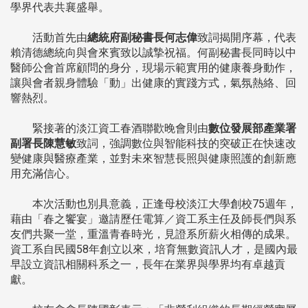
學界代表共襄盛舉。
活動首先由
總統府副秘書長何志偉
致詞揭開序幕，代表
賴清德總統向與會來賓致以誠摯祝福。何副秘書長同時以中
醫師公會首席顧問的身分，現場示範實用的健康養身動作，
讓與會者親身體驗「動」出健康的實踐方式，氣氛熱絡、回
響熱烈。
緊接著的淡江資工春酒聯歡晚會則由
數位發展部產業署
副署長陳慧敏
致詞，強調數位與智能科技的突破正在快速改
變健康與醫療產業，並對未來智慧長照與健康照護的創新應
用充滿信心。
本次活動也別具意義，正逢母校淡江大學創校75週年，
藉由「春之饗宴」邀請歷任電算／資工系主任及師長們與系
友們共聚一堂，重溫青春時光，見證系所薪火相傳的成果。
資工系自民國58年創立以來，培育無數資訊人才，是國內最
早設立資訊相關科系之一，長年在業界與學界均有卓越貢
獻。