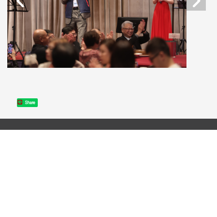
Share
聯絡電話：886-2-2621-5656 轉 8122～8127
傳真號碼：886-2-2391-8108
電郵信箱：fl@gms.tku.edu.tw
地址：106302 台北市大安區金華街199巷5號506室 網頁維
護：
廖家鳴​
個資政策
|
隱私權政策
|
個人資料告知聲明
個資連絡窗口：
鄭
惠蘭