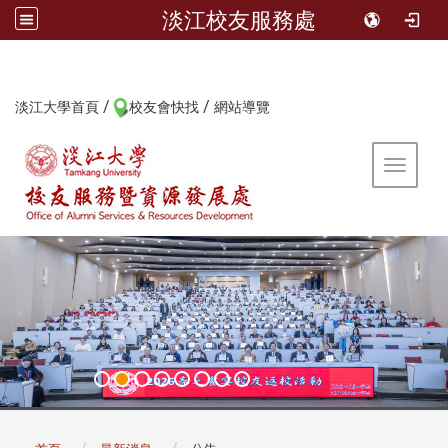
淡江校友服務處
/
/
:::
淡江大學首頁
校友會快找
網站導覽
Toggle 
:::