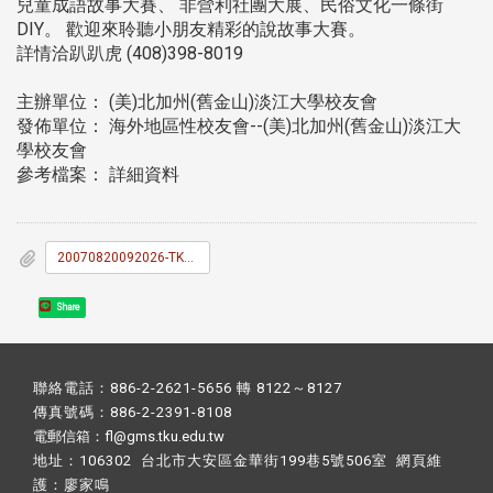
兒童成語故事大賽、 非營利社團大展、民俗文化一條街
DIY。 歡迎來聆聽小朋友精彩的說故事大賽。
詳情洽趴趴虎 (408)398-8019
主辦單位： (美)北加州(舊金山)淡江大學校友會
發佈單位： 海外地區性校友會--(美)北加州(舊金山)淡江大
學校友會
參考檔案： 詳細資料
20070820092026-TKU_News_031.doc
Share
聯絡電話：886-2-2621-5656 轉 8122～8127
傳真號碼：886-2-2391-8108
電郵信箱：fl@gms.tku.edu.tw
地址：106302 台北市大安區金華街199巷5號506室 網頁維
護：
廖家鳴​