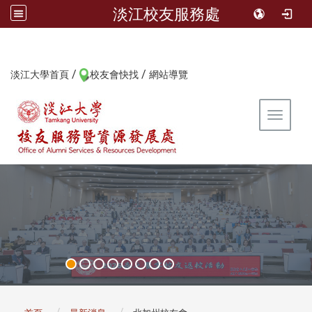
淡江校友服務處
/
/
:::
淡江大學首頁
校友會快找
網站導覽
Toggle 
:::