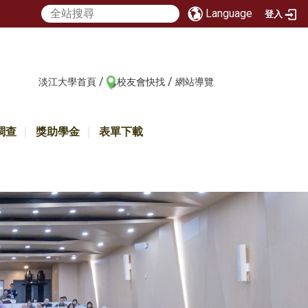
Language
登入
/
/
:::
淡江大學首頁
校友會快找
網站導覽
調查
獎助學金
表單下載