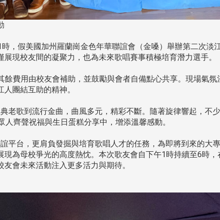
活動
午1時，假美國加州羅蘭崗金色年華聯誼會（金嗓）舉辦第二次淡
僅展現校友間的凝聚力，也為未來歌唱賽事積極培育潛力選手。
其餘費用由校友會補助，並鼓勵與會者自備點心共享。現場氣氛
江人團結互助的精神。
典老歌到流行金曲，曲風多元，精彩不斷。隨著旋律響起，不少
在眾人齊聲祝福與生日蛋糕分享中，增添溫馨感動。
誼平台，更肩負發掘與培育歌唱人才的任務，為即將到來的大專
展現為母校爭光的高度熱忱。本次歌友會自下午1時持續至6時，
校友會未來活動注入更多活力與期待。