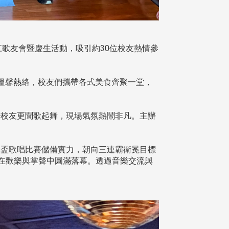
江歌友會暨慶生活動，吸引約30位校友熱情參
溫馨熱絡，校友們攜帶各式美食齊聚一堂，
校友更聞歌起舞，現場氣氛熱鬧非凡。主辦
盃歌唱比賽儲備實力，朝向三連霸衛冕目標
在歡樂與掌聲中圓滿落幕。透過音樂交流與