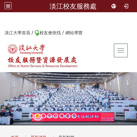
淡江校友服務處
/
/
:::
淡江大學首頁
校友會快找
網站導覽
Toggle 
:::