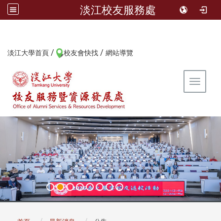
淡江校友服務處
/
/
:::
淡江大學首頁
校友會快找
網站導覽
Toggle 
:::