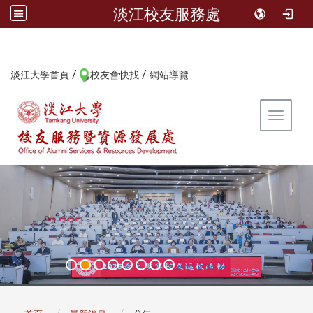
淡江校友服務處
/
/
:::
淡江大學首頁
校友會快找
網站導覽
Toggle 
:::