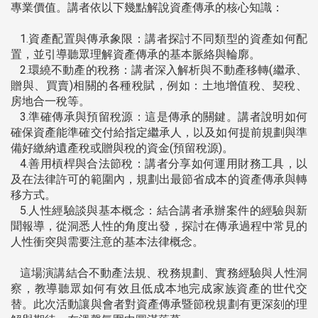
專業價值。講者依以下幾點解說資產傳承的核心知識：
1.資產配置與傳承象限：講者探討不同類型的資產如何配
置，並引導聽眾理解資產傳承的基本脈絡與輪廓。
2.環繞不動產的稅務：講者深入解析與不動產移轉(繼承、
贈與、買賣)相關的各種稅賦，例如：土地增值稅、契稅、
房地合一稅等。
3.準確傳承與預留稅源：這是傳承的關鍵。講者說明如何
確保資產能準確交付給指定繼承人，以及如何提前規劃與準
備好繳納遺產稅或贈與稅的資金(預留稅源)。
4.善用槓桿與合法節稅：講者分享如何運用財務工具，以
及在法律許可的範圍內，規劃出最節省成本的資產傳承與轉
移方式。
5.人性經驗談與基本概念：結合講者承辦案件的經驗與新
聞報導，從洞悉人性的角度出發，探討在傳承過程中常見的
人性衝突與需要注意的基本法律概念。
這場演講結合不動產法規、稅務規劃、實務經驗與人性洞
察，教導聽眾如何有效且低成本地完成家族資產的世代交
替。此次活動讓與會者對資產傳承暨節稅規劃有更深刻的理