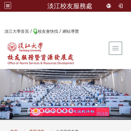
淡江校友服務處
/
/
:::
淡江大學首頁
校友會快找
網站導覽
Toggle 
:::