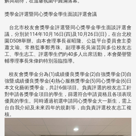
解與期待，在溫馨氛圍中圓滿落幕。
獎學金評選暨同心獎學金學生面談評選會議
台北市校友會獎學金評選暨同心獎學金學生面談評選會
議，分別於114年10月16日(四)及10月26日(日)，在台北校
園D508舉辦。由本會理事長崔昭隆、公益平台委員會主委
蕭文瑜、常務監事鄭秀珠、副理事長吳淑芸與多位校友志
工、學生志工、評選學生們約40多人出席活動，本會榮譽暨
輔導理事長朱偉鈞特別蒞臨指導。
校友會獎學金分為(1)成績優良獎學金(2)自強獎學金(3)自
強暨成績優良獎學金(4)熱心服務獎學金(5)同心獎學金(6)日
本文化藝術獎學金，共計6個項目。負責評選的校友志工針
對申請各獎學金項目的學生，篩選符合申請資格且各項表現
優異的學生。同時通過初選申請同心獎學金大一新生，需上
台自我介紹及未來四年的規劃等，由負責評選校友志工複
核。