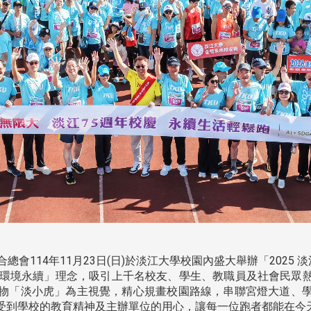
總會114年11月23日(日)於淡江大學校園內盛大舉辦「2025 淡
 × 環境永續」理念，吸引上千名校友、學生、教職員及社會民
物「淡小虎」為主視覺，精心規畫校園路線，串聯宮燈大道、
受到學校的教育精神及主辦單位的用心，讓每一位跑者都能在今