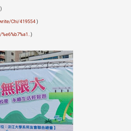
j
)
write/Chi/419554
)
4/%e6%b7%a1...
)