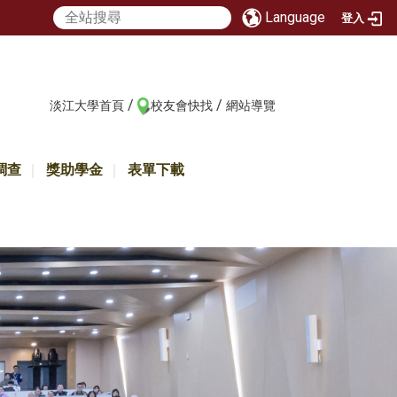
Language
登入
/
/
:::
淡江大學首頁
校友會快找
網站導覽
調查
獎助學金
表單下載