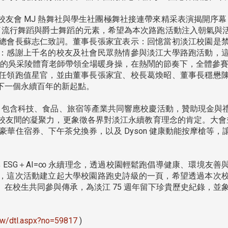
北市校友會 MJ 熱舞社與學生社團極舞社接連帶來精采表演揭開序
是結合了流行舞蹈與爵士舞蹈的元素，希望為本次路跑活動注入朝氣
總會長蘇志仁致詞。董事長張家宜表示：回憶當初淡江校園是
：感謝上千名的校友及社會民眾熱情參與淡江大學路跑活動，
由專業的吳采陵體育老師帶領全場暖身操，在熱鬧的節奏下，全體參賽
任領跑值星官，並由董事長張家宜、校長葛煥昭、董事長穩懋
下一個永續百年的新起點。
包含科技、食品、旅宿等產業共同響應校慶活動，贊助現金與
友間的凝聚力，更象徵各界對淡江永續教育理念的肯定。大會並準備
碼頭豪華住宿券、下午茶兌換券，以及 Dyson 健康動能按摩槍
∞與 ESG＋AI=∞ 永續理念，透過校園輕鬆跑倡導健康、環境
，這次活動建立起大學校園路跑史詩級的一頁，希望透過本次
在校生共同參與傳承，為淡江 75 週年留下珍貴歷史紀錄，並
u.tw/dtl.aspx?no=59817
)