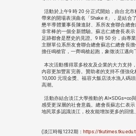
活動於上午9 時 20 分正式開始，由台
帶來的開場表演曲名「Shake it」，
懋半導體董事長陳進財、系所友會聯合總會
非常棒的一個全新體驗。蘇志仁總會長表示
足跡都會是歷史的見證。9 時 50 分，
主辦單位系所友會聯合總會蘇志仁總會長擔
擔任鳴槍官，一齊鳴槍起跑，象徵淡江邁向
本次活動獲得眾多校友及企業的大力支持，
內容更加豐富完善。贊助者的支持不僅強化校
10,000 元現金獎、福容大飯店淡水漁人
高潮。
活動亦結合淡江大學推動的 AI×SDGs=
感受更深層的社會意義。總會長蘇志仁表示
地民眾多認識淡江，校友能增加更多的回憶、
(淡江時報1232期：
https://tkutimes.tku.ed