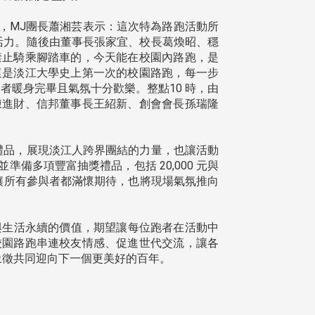
幕，MJ團長蕭湘芸表示：這次特為路跑活動所
與活力。隨後由董事長張家宜、校長葛煥昭、穩
禁止騎乘腳踏車的，今天能在校園內路跑，是
這是淡江大學史上第一次的校園路跑，每一步
者暖身完畢且氣氛十分歡樂。整點10 時，由
陳進財、信邦董事長王紹新、創會會長孫瑞隆
禮品，展現淡江人跨界團結的力量，也讓活動
多項豐富抽獎禮品，包括 20,000 元與
等，讓所有參與者都滿懷期待，也將現場氣氛推向
友善與生活永續的價值，期望讓每位跑者在活動中
校園路跑串連校友情感、促進世代交流，讓各
象徵共同迎向下一個更美好的百年。