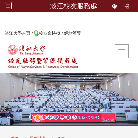
淡江校友服務處
/
/
:::
淡江大學首頁
校友會快找
網站導覽
Toggle 
:::