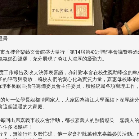
證書
假嘉義市五樓音樂藝文會館盛大舉行「第14屆第4次理監事會議暨
氣氛熱烈溫馨，充分展現了淡江人濃厚的凝聚力。
年度工作報告及收支決算表審議，亦針對本會在校生獎助學金的執
子的評選與發放，將校友們的愛心化為實質力量，嘉惠母校學弟妹
佳倫理事長親自擔任籌備委員會主任委員，積極統籌各項辦理工作
的每一位學長姐都情同家人，大家因為淡江大學而結下深厚緣分
會這個溫暖的大家庭。
每回出席嘉義市校友會活動，都被嘉義人的熱情感染，嘉義人的
不住多喝幾杯！
分享，無論行程多麼忙碌，他一定會排除萬難來嘉義參與活動。