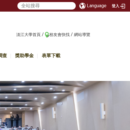
Language
登入
/
/
:::
淡江大學首頁
校友會快找
網站導覽
調查
獎助學金
表單下載