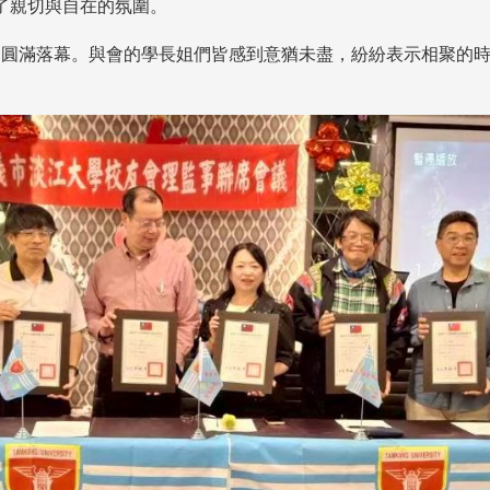
了親切與自在的氛圍。
圓滿落幕。與會的學長姐們皆感到意猶未盡，紛紛表示相聚的時