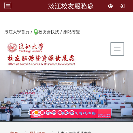
淡江校友服務處
/
/
:::
淡江大學首頁
校友會快找
網站導覽
Toggle 
:::