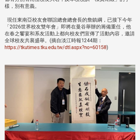
樣，別有意義。
現任東南亞校友會聯誼總會總會長的詹鎮綱，已接下今年
「2026世界校友雙年會」即將在曼谷舉辦的籌備重任，他
在春之饗宴和系友活動上都向校友們宣傳了活動內容，邀請
全球校友共襄盛舉。(摘自淡江時報1244期：
https://tkutimes.tku.edu.tw/dtl.aspx?no=60158
)