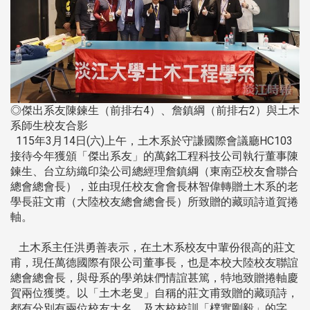
◎傑出系友陳鍊生（前排右4）、詹鎮綱（前排右2）與土木
系師生校友合影
115年3月14日(六)上午，土木系於守謙國際會議廳HC103
接待今年獲頒「傑出系友」的萬銘工程科技公司執行董事陳
鍊生、台立紡織印染公司總經理詹鎮綱（東南亞校友會聯合
總會總會長），並由現任校友會會長林智偉轉贈土木系的老
學長莊文甫（大陸校友總會總會長）所致贈的藏頭詩道賀捲
軸。
土木系主任洪勇善表示，在土木系校友中輩份很高的莊文
甫，現任萬德國際有限公司董事長，也是本校大陸校友聯誼
總會總會長，與母系的學弟妹們情誼甚篤，特地致贈捲軸慶
賀兩位獲獎。以「土木老叟」自稱的莊文甫致贈的藏頭詩，
都有分別有兩位校友大名，及本校校訓「樸實剛毅」的字