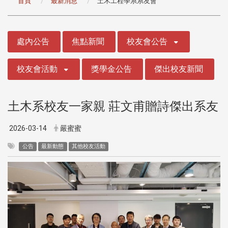
首頁
最新消息
土木工程學系系友會
:::
處內公告
焦點新聞
校友會公告
校友會活動
獎學金公告
傑出校友新聞
土木系校友一家親 莊文甫贈詩傑出系友
2026-03-14
嚴蜜蜜
公告
最新動態
其他校友活動