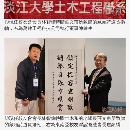
◎現任校友會會長林智偉轉贈莊文甫所致贈的藏頭詩道賀捲
軸，右為萬銘工程科技公司執行董事陳鍊生
◎現任校友會會長林智偉轉贈土木系的老學長莊文甫所致贈
的藏頭詩道賀捲軸，右為東南亞校友聯誼會總會長詹鎮綱