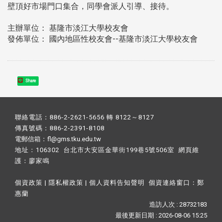
壁頂好市場門口集合，同學會派人引導、接待。
主辦單位： 基隆市淡江大學校友會
發佈單位： 國內地區性校友會--基隆市淡江大學校友會
Share
聯絡電話：886-2-2621-5656 轉 8122～8127
傳真號碼：886-2-2391-8108
電郵信箱：fl@gms.tku.edu.tw
地址：106302 台北市大安區金華街199巷5號506室 網頁維
護：
廖家鳴​
個資政策
|
隱私權政策
|
個人資料告知聲明
個資連絡窗口：
鄭
惠蘭
造訪人次 : 28732183
最後更新日期 :
2026-08-06 15:25