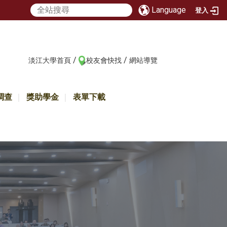
Language
登入
/
/
:::
淡江大學首頁
校友會快找
網站導覽
調查
獎助學金
表單下載