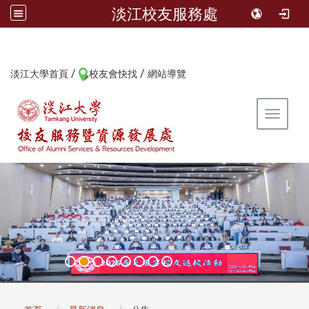
淡江校友服務處
/
/
:::
淡江大學首頁
校友會快找
網站導覽
Toggle 
:::