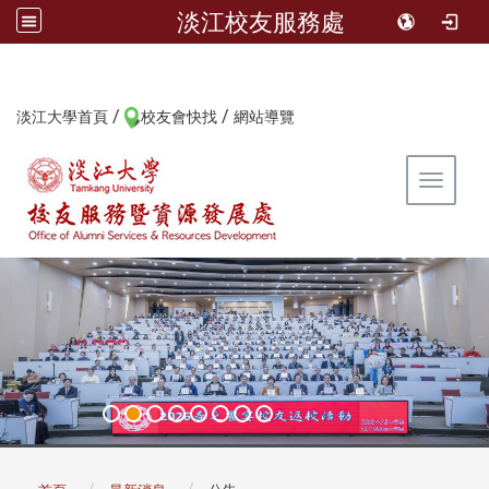
淡江校友服務處
/
/
:::
淡江大學首頁
校友會快找
網站導覽
Toggle 
:::