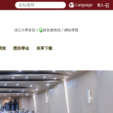
Language
登入
/
/
:::
淡江大學首頁
校友會快找
網站導覽
調查
獎助學金
表單下載