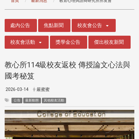
首頁
最新消息
教育心理與諮商研究所所友會
:::
處內公告
焦點新聞
校友會公告
校友會活動
獎學金公告
傑出校友新聞
教心所114級校友返校 傳授論文心法與
國考秘笈
2026-03-14
嚴蜜蜜
公告
最新動態
其他校友活動