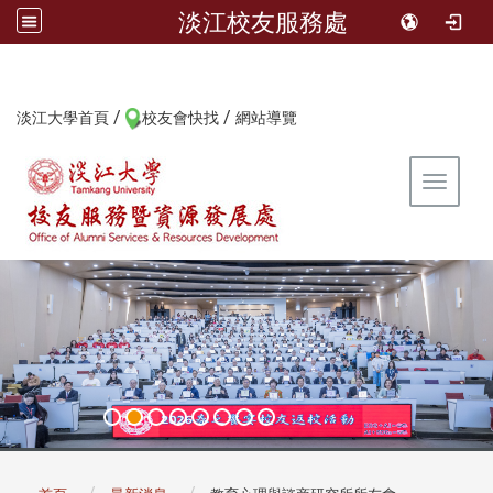
淡江校友服務處
/
/
:::
淡江大學首頁
校友會快找
網站導覽
Toggle 
:::