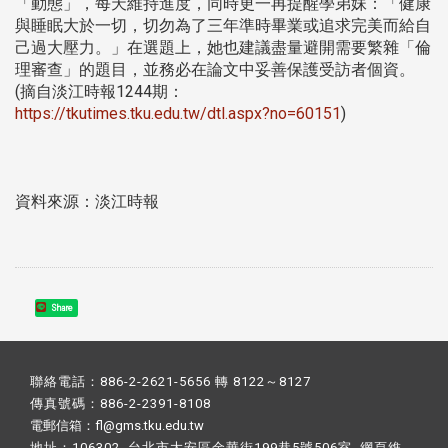
「動態」，每天維持進度，同時更一再提醒學弟妹：「健康
與睡眠大於一切，切勿為了三年準時畢業或追求完美而給自
己過大壓力。」在選題上，她也建議盡量避開需要繁雜「倫
理審查」的題目，並務必在論文中妥善保護受訪者個資。
(摘自淡江時報1244期：
https://tkutimes.tku.edu.tw/dtl.aspx?no=60151
)
資料來源：淡江時報
Share
聯絡電話：886-2-2621-5656 轉 8122～8127
傳真號碼：886-2-2391-8108
電郵信箱：fl@gms.tku.edu.tw
地址：106302 台北市大安區金華街199巷5號506室 網頁維