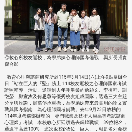
◎教心所校友返校，為學弟妹心理師國考備戰，與所長張貴
傑合影
教育心理與諮商研究所於115年3月14日(六)上午9點舉辦全
日「站在巨人的『堅』膀上 114校友返校之心理師國家考試
證照輔導」活動。邀請到去年剛畢業的詹穎文、李復軒、謝
徵螢、鄭宜杰及何思蓉等優秀校友組成團隊，透過三大主題
分享與座談，擔當傳承重擔，為學弟妹帶來最實用的論文實
戰與國考指南，為心理師國考備戰。去年9月23日放榜的
114年度考選部辦理的「專門職業及技術人員高等考試諮商
心理師」考試，本校教心所延續過去輝煌戰績，39位報名，
通過率高達100%。這次返校的5位「巨人」，就是名列金榜