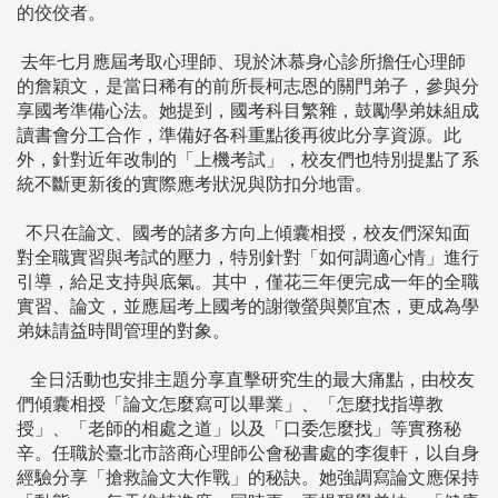
的佼佼者。
去年七月應屆考取心理師、現於沐慕身心診所擔任心理師
的詹穎文，是當日稀有的前所長柯志恩的關門弟子，參與分
享國考準備心法。她提到，國考科目繁雜，鼓勵學弟妹組成
讀書會分工合作，準備好各科重點後再彼此分享資源。此
外，針對近年改制的「上機考試」，校友們也特別提點了系
統不斷更新後的實際應考狀況與防扣分地雷。
不只在論文、國考的諸多方向上傾囊相授，校友們深知面
對全職實習與考試的壓力，特別針對「如何調適心情」進行
引導，給足支持與底氣。其中，僅花三年便完成一年的全職
實習、論文，並應屆考上國考的謝徵螢與鄭宜杰，更成為學
弟妹請益時間管理的對象。
全日活動也安排主題分享直擊研究生的最大痛點，由校友
們傾囊相授「論文怎麼寫可以畢業」、「怎麼找指導教
授」、「老師的相處之道」以及「口委怎麼找」等實務秘
辛。任職於臺北市諮商心理師公會秘書處的李復軒，以自身
經驗分享「搶救論文大作戰」的秘訣。她強調寫論文應保持