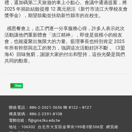
禮，還加碼第二天旅遊的車上小點心。會議中通過提案，將
2025 年捐款結餘提撥 12 萬元挹注《新竹市淡江大學校友會
獎學金》，期望鼓勵並扶助新竹縣市的在校生。
感恩餐會上，志工們逐一分享服務心得，許多人表示此次
活動讓他們重新體會「淡江精神」，即使是規模小的校友
會，也能凝聚出無限大的力量。藍理事長也特別肯定 2025
年所有幹部與志工的努力，強調這次活動好評不斷，《3盟
海4》回味無窮，謝謝大家的付出和堅持，這份光榮是我們
共同的勳章。
Share
聯絡電話：886-2-2621-5656 轉 8122～8127
傳真號碼：886-2-2391-8108
電郵信箱：fl@gms.tku.edu.tw
地址：106302 台北市大安區金華街199巷5號506室 網頁維