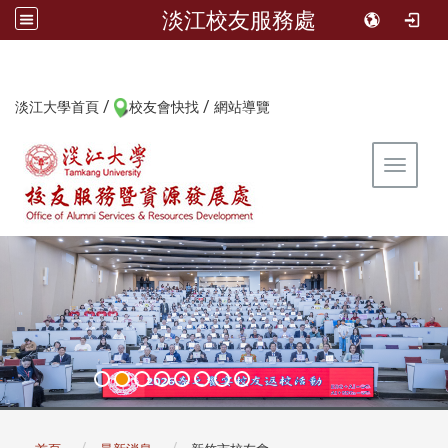
淡江校友服務處
/
/
:::
淡江大學首頁
校友會快找
網站導覽
Toggle 
:::