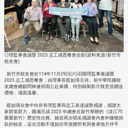
◎理監事會議暨 2025 志工感恩餐會合影(資料來源/新竹市
校友會)
新竹市校友會於114年11月29日(六)召開理監事會議暨
2025 志工感恩餐會，由理事長藍如瑛主持。前中華民國校
友總會總顧問林健祥因公赴泰國，特別錄製影片致意並贈送
禮物，場面溫馨。
藍如瑛在會中向所有理監事與志工表達誠摯感謝，感謝大
家群策群力，圓滿完成 2025 年總會在新竹舉辦的《淡江75
聚愛新竹》歷史性任務。她並再次唱名感謝會內會外慷慨捐
款的校友，這次活動不僅如往常致贈所有與會者地方伴手