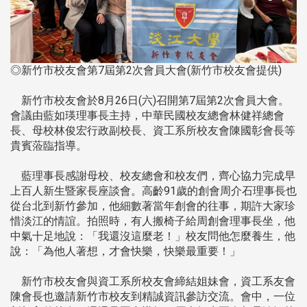
◎新竹市校友會第7屆第2次會員大會(新竹市校友會提供)
新竹市校友會於8月26日(六)召開第7屆第2次會員大會。
會議由藍如瑛理事長主持，中華民國校友總會林健祥總會
長、母校林俊宏行政副校長、資工系所校友會陳國彰會長等
貴賓蒞臨指導。
藍理事長感謝母校、校友總會和校友們，齊心協力完成早
上百人新生暨家長座談會。高齡91歲的創會周介石理事長也
從台北到新竹參加，他細數著當年創會的往事，期許大家珍
惜淡江的情誼。拍照時，有人搬椅子給周創會理事長坐，他
中氣十足地說：「我還沒這麼老！」校友問他怎麼養生，他
說：「為他人著想，才會快樂，快樂最重要！」
新竹市校友會與資工系所校友會締結姐妹會，資工系友會
陳會長也邀請新竹市校友到精誠資訊參訪交流。會中，一位