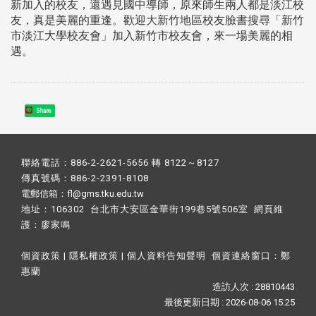
新加入的校友，還遇見國中導師，原來師生兩人都是淡江校
友，真是美麗的重逢。歡迎大新竹地區校友臉書搜尋「新竹
市淡江大學校友會」加入新竹市校友會，來一場美麗的相
遇。
Share
聯絡電話：886-2-2621-5656 轉 8122～8127
傳真號碼：886-2-2391-8108
電郵信箱：fl@gms.tku.edu.tw
地址：106302 台北市大安區金華街199巷5號506室 網頁維
護：
廖家鳴​
個資政策
|
隱私權政策
|
個人資料告知聲明
個資連絡窗口：
鄭
惠蘭
造訪人次 : 28810443
最後更新日期 :
2026-08-06 15:25