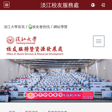
淡江校友服務處
/
/
:::
淡江大學首頁
校友會快找
網站導覽
Toggle 
:::