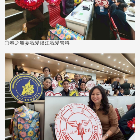
◎春之饗宴我愛淡江我愛管科