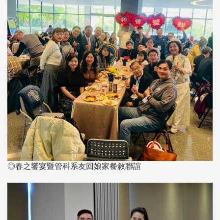
◎春之饗宴暨管科系友回娘家餐敘聯誼