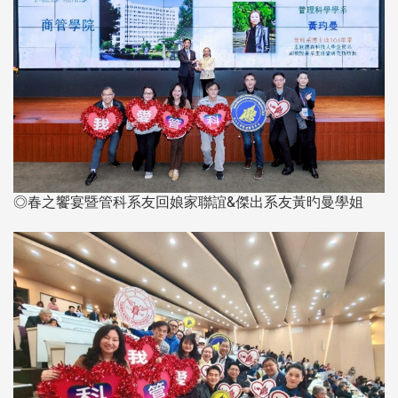
◎春之饗宴暨管科系友回娘家聯誼&傑出系友黃旳曼學姐