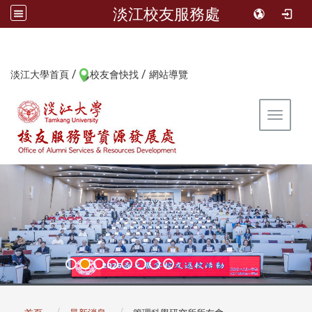
淡江校友服務處
/
/
:::
淡江大學首頁
校友會快找
網站導覽
Toggle 
:::