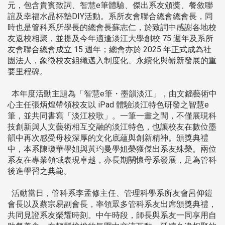
元，包含貴賓致詞、智慧e筆體驗、傑出系友頒獎、餐敘聯
誼及幸福水晶杯墊DIY活動。系所友會聯合總會總會長，同
時也是管科系所學長的總會長蘇志仁，於致詞中感謝各地校
友返校相聚，並提及今年適逢淡江大學創校 75 週年及系所
友會聯合總會成立 15 週年；總會亦於 2025 年正式成為社
團法人，象徵校友組織邁入制度化、永續化與嶄新發展的重
要里程碑。
本年度活動主題為「智慧e筆・墨韻淡江」，由文錙藝術中
心主任張炳煌帶領校友以 iPad 體驗淡江特色研發之智慧e
筆，並共同書寫「淡江校歌」。一筆一畫之間，不僅展現科
技創新與人文藝術相互交融的淡江特色，也讓校友在數位墨
韻中再次感受母校深厚的文化底蘊與創新精神。頒獎典禮
中，本系陳瓊華學姐與黃玓曼學姐榮獲傑出系友殊榮。兩位
系友在專業領域表現卓越，亦長期關懷母系發展，足為管科
後進學習之典範。
活動當日，管科系李孟修主任、管理科學系所友會呂仰鎧
會長以及蔡宗易副會長，率領眾多管科系友出席頒獎典禮，
共同見證系友榮耀時刻。中午時段，師長與系友一同享用自