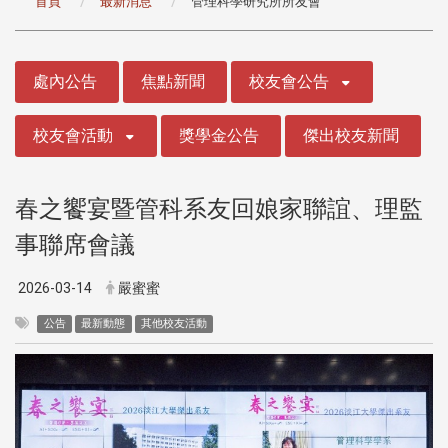
首頁
最新消息
管理科學研究所所友會
:::
處內公告
焦點新聞
校友會公告
校友會活動
獎學金公告
傑出校友新聞
春之饗宴暨管科系友回娘家聯誼、理監
事聯席會議
2026-03-14
嚴蜜蜜
公告
最新動態
其他校友活動