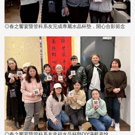
◎春之饗宴暨管科系友完成專屬水晶杯墊，開心合影留念
◎春之饗宴暨管科系友幸福水晶杯墊DIY滿載喜悅