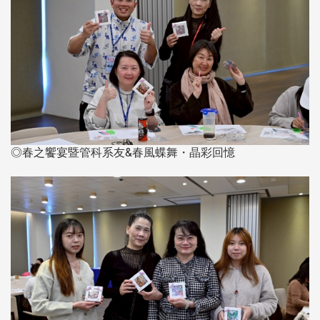
◎春之饗宴暨管科系友&春風蝶舞・晶彩回憶