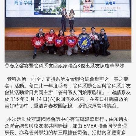
◎春之饗宴暨管科系友回娘家聯誼&傑出系友陳瓊華學姊
管科系所一向全力支持系所友會聯合總會舉辦之「春之饗
宴」活動。藉由此一年度盛會，管科系辦公室與管科系所友
會於活動當日共同主辦「管科系友回娘家聯誼」，邀請系友
於 115 年 3 月 14 日(六)返回淡水校園，在春日杜鵑盛放的
美好時節中，重溫青春校園記憶，凝聚深厚管科情誼。
本次活動於守謙國際會議中心有蓮廳溫馨舉行，由系所友
會聯合總會與校友處共同籌辦，並由 EMBA 聯合同學會理
事長、亦為管科學姐的黎三鳳擔任司儀。活動內容豐富多