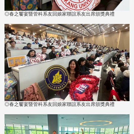
◎春之饗宴暨管科系友回娘家聯誼系友出席頒獎典禮
◎春之饗宴暨管科系友回娘家聯誼系友出席頒獎典禮