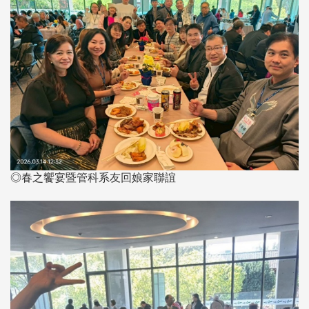
◎春之饗宴暨管科系友回娘家聯誼