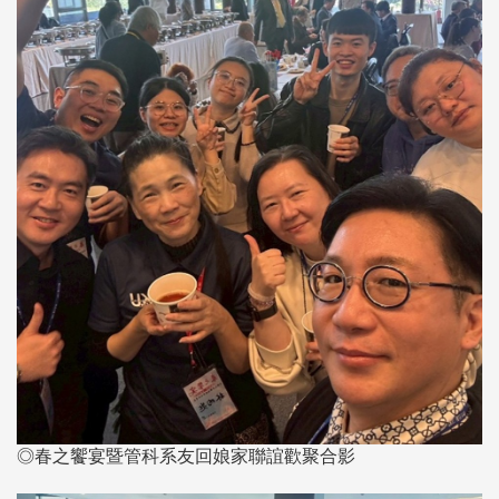
◎春之饗宴暨管科系友回娘家聯誼歡聚合影