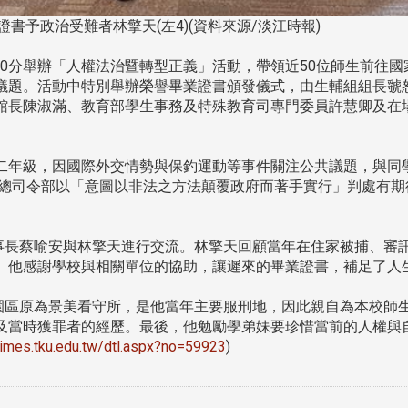
書予政治受難者林擎天(左4)(資料來源/淡江時報)
2時20分舉辦「人權法治暨轉型正義」活動，帶領近50位師生前
議題。活動中特別舉辦榮譽畢業證書頒發儀式，由生輔組組長虢
館長陳淑滿、教育部學生事務及特殊教育司專門委員許慧卿及在
系二年級，因國際外交情勢與保釣運動等事件關注公共議題，與同
備總司令部以「意圖以非法之方法顛覆政府而著手實行」判處有期徒刑
長蔡喻安與林擎天進行交流。林擎天回顧當年在住家被捕、審
。他感謝學校與相關單位的協助，讓遲來的畢業證書，補足了人
區原為景美看守所，是他當年主要服刑地，因此親自為本校師
及當時獲罪者的經歷。最後，他勉勵學弟妹要珍惜當前的人權與
utimes.tku.edu.tw/dtl.aspx?no=59923
)