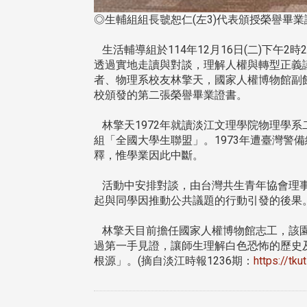
◎生輔組組長虢恕仁(左3)代表頒授榮譽畢業證
生活輔導組於114年12月16日(二)下午
透過實地走讀與對談，理解人權與轉型正義
者、物理系校友林擎天，國家人權博物館副
校頒發的第二張榮譽畢業證書。
林擎天1972年就讀淡江文理學院物理學
組「全國大學生聯盟」。1973年遭臺灣警
釋，惟學業因此中斷。
活動中安排對談，由台灣共生青年協會理事
起與同學因推動公共議題的行動引發的後果
林擎天目前擔任國家人權博物館志工，該園
過第一手見證，讓師生理解白色恐怖的歷史
根源」。(摘自淡江時報1236期：
https://tk