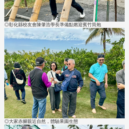
◎彰化縣校友會陳肇浩學長準備點燃迎賓竹筒炮
◎大家赤腳親近自然，體驗果園生態