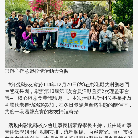
◎橙心橙意聚校情活動大合照
彰化縣校友會於114年12月20日(六)在彰化縣大村鄉劍門
生態花果園，舉辦第13屆第1次會員活動暨第2次理監事會
議─「橙心橙意食農體驗趣」。本次活動共計44位學長姐及
眷屬扶老攜幼踴躍參加，在冬日暖陽與自然生態的陪伴下，
共度一段溫馨充實的校友情誼時光。
活動由彰化縣校友會理事長楊豪森學長主持，並由總幹事
黃佳敏學姐用心規劃安排，流程順暢、內容豐富。台中市校