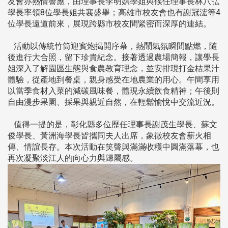
友會亦熱情響應，由理事長李明娸學姐與候任理事長林八弘
學長率領8位學長姐共襄盛舉；高雄市校友會也有謝冠浤等4
位學長遠道前來，展現跨縣市校友間緊密而深厚的連結。
活動以傳統竹筒迎賓炮揭開序幕，熱鬧氣氛瞬間點燃，隨
後進行大合照，留下珍貴紀念。接著透過農場簡報，讓學長
姐深入了解園區生態與食農教育理念，並安排現打金桔果汁
體驗，從產地到餐桌，親身感受在地農業的用心。午間享用
以當季食材入菜的減碳風味餐，體現永續飲食精神；午後則
自由漫步果園、採果與親近自然，在輕鬆愉悅中交流近況。
值得一提的是，彰化縣多位歷任理事長謝茂生學長、蘇文
俊學長、黃洲海學長皆攜同夫人出席，象徵校友會薪火相
傳、情誼長存。本次活動在笑聲與滿滿收穫中圓滿落幕，也
再次凝聚淡江人的向心力與歸屬感。