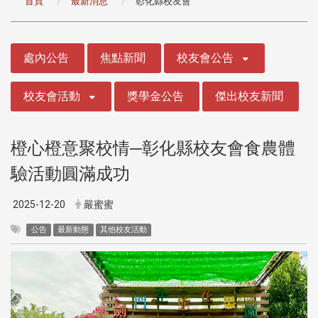
首頁
最新消息
彰化縣校友會
:::
處內公告
焦點新聞
校友會公告
校友會活動
獎學金公告
傑出校友新聞
橙心橙意聚校情─彰化縣校友會食農體
驗活動圓滿成功
2025-12-20
嚴蜜蜜
公告
最新動態
其他校友活動