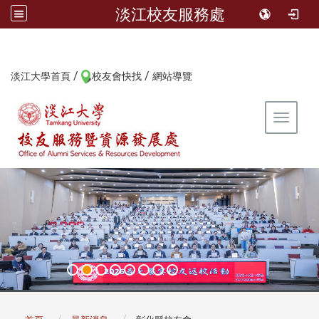
淡江校友服務處
/
/
:::
淡江大學首頁
校友會快找
網站導覽
Toggle 
:::