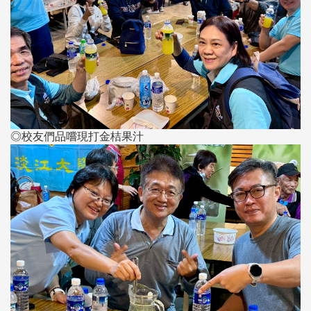
◎校友們品嚐現打金桔果汁