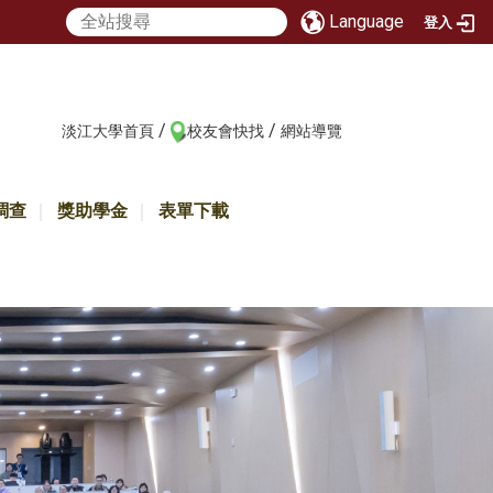
Language
登入
/
/
:::
淡江大學首頁
校友會快找
網站導覽
調查
獎助學金
表單下載