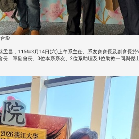
長合影
孟昌，115年3月14日(六)上午系主任、系友會會長及副會長
長、單副會長、3位本系系友、2位系助理及1位助教一同與傑出系