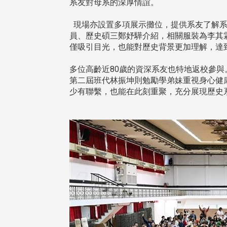
系友對母系的深厚情誼。
現場亦設置多項展示攤位，提供系友了解系
員、歷史碩三鄭妤驊介紹，相關服裝為李其
僅吸引目光，也能對歷史背景更加理解，達
多位高齡近80歲的資深系友也特地返校參
第二屆班代林振坤則勉勵學弟妹重視身心健
少有聯繫，也能在此刻重聚，充分展現歷史系