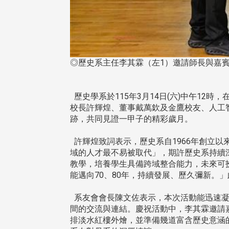
◎歷史系主任李其霖（左1）邀請師長與嘉
歷史學系於115年3月14日(六)中午12
校長許輝煌、董事戴萬欽及金鷹校友、人工
跡，共同見證一甲子的精彩歲月。
許輝煌致詞表示，歷史系自1966年創立以
域的人才最不易被取代」，期許歷史系持續
教學，培養學生具備跨域整合能力，未來可
能邁向70、80年，持續發展、歷久彌新。
系友會會長陳文佐表示，本次活動能迅速凝
間的交流與連結。慶祝活動中，李其霖邀請
排淡水紅樓外燴，並準備幾道富含歷史意涵