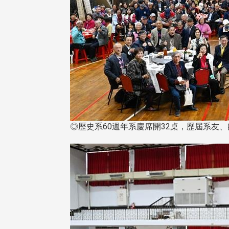
◎歷史系60週年系慶席開32桌，歷屆系友