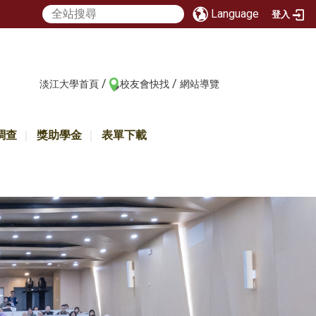
Language
登入
/
/
:::
淡江大學首頁
校友會快找
網站導覽
調查
獎助學金
表單下載