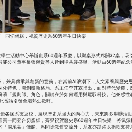
賓一同切蛋糕，祝賀歷史系60週年生日快樂
時，在學生活動中心舉辦創系60週年系慶，以辦桌形式席開32桌，
智能公司董事長張榮貴等人皆到場共襄盛舉。活動由60週年紀念
來，兼具傳承與創新的意義，在當前AI浪潮下，人文素養與歷史
深化特色，開創嶄新格局。系主任李其霖指出，面對時代變遷，歷
扮演「規劃師」角色，關鍵在於如何運用與駕馭科技。他並感性表
」此番話引發全場熱烈歡呼。
聚各屆系友返校，展現歷史系強大的向心力，未來將多舉辦活動
嘉賓一同登台切蛋糕，齊聲祝賀歷史系60週年生日快樂，將氣氛
的「滬尾宴」佳餚。席間除敘舊交流外，系友亦踴躍以捐款支持