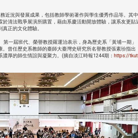
務近況與發展成果，包括教師學術著作與學生優秀作品等。其中
霖於清法戰爭展演所購置，藉由系慶活動開放體驗，讓系友更貼
到真正的文化體驗。
與。第一屆班代、榮譽教授羅運治表示，身為歷史系「黃埔一期」
康。曾任歷史系教師的臺師大臺灣史研究所名譽教授張素玢指出
濃厚的師生情誼與凝聚力。(摘自淡江時報1244期：
https://tk