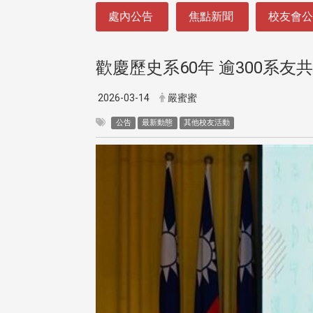
:::
處內公告
焦點新聞
校友會
歡慶歷史系60年 逾300系友
2026-03-14
嚴蜜蜜
公告
最新動態
其他校友活動