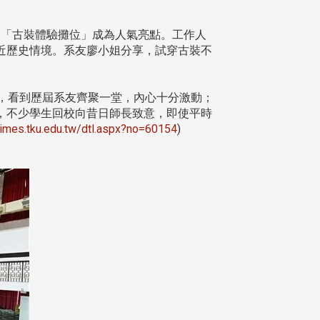
「古裝體驗攤位」成為人氣亮點。工作人
近歷史情境。系友廖小姐分享，試穿古裝不
，看到歷屆系友齊聚一堂，內心十分激動；
，不少學生回校向昔日師長致意，即使平時
utimes.tku.edu.tw/dtl.aspx?no=60154
)