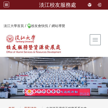
淡江校友服務處
/
/
:::
淡江大學首頁
校友會快找
網站導覽
Toggle 
:::