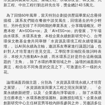
新工程、中欣工程行劉志祥先生等，獎金總計43.5萬元。
為了回憶60年風華，當天特別企劃提供歷屆畢業紀念冊掃
描檔，讓系友們能在餐敘中談笑風生，回憶過去的年少輕
狂。另外也安排了不同時期的畢業系友，分享職場概況。呼
應本校「AI+SDGs=∞」及「AI+ESG=∞」的發展，下午場
由水環系、水環系友會、本校企業永續創新研究中心、台灣
環保文教基金會共同舉辦「水資源及環境工程永續發展論
壇」。以AI與永續為主軸，邀請系友專家進行議題討論，也
針對人才培育進行意見交流。工學院李宗翰院長致詞時表
示，本校大力推動AI+永續，而水環系正好是符合這兩個議
題的「主角」，除了水環的專業領域之外，論壇的涵蓋面向
廣泛，相信在不同角度的交流之下，可激盪出不一樣的火
花。
論壇涵蓋四個主題，分別為「水資源及環境永續人才培育
之展望」、「水資源政策與重大工程之現況與展望」、「企
業永續創新經營」以及「企業邁向淨零碳排」。除了水環系
主任蔡孝忠丶水環系教授張麗秋、副教授彭晴玉丶企業永續
創新研究中心主任林宜男等校內師長參與之外，另邀請多位