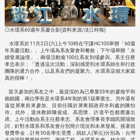
◎水環系60週年系慶合影(資料來源/淡江時報)
水環系於11月2日(六)上午10時在守謙HC105舉辦「60週
年系慶活動」。上午場為系友聚會和餐敘，下午場舉辦「永
續發展論壇」，兩場活動逾100位系友到場參與。系主任蔡
孝忠表示：「透過這次活動，深刻感受到水環系師生和行政
團隊的通力合作，以及系友們的凝聚力。水環系這個大家庭
真的很棒！」
當天參加的系友之中，最資深的為已畢業53年的廖煥平和
賴銘國，兩位學長是水環系4年制的第1屆畢業生。另外還有
遠從屏東前來參加、目前任職於屏東縣政府水利處的陳怡
伶。此外，退休教師陳俊成、高思懷、許道平也都應邀出
席。上午活動由系主任蔡孝忠、系友會理事長李鐵民開場致
詞，針對水環系和系友會分別簡介現況和未來發展。接著頒
發獎學金，計有30名學生受獎，捐款人(單位)分別為：台灣
水資源與農業研究院、康城工程、水環系友會、林文淵、式