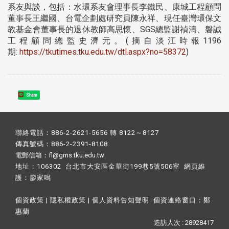
系友與談，包括：水環系友會理事長李鐵民、康城工程顧問
董事長王繼國、台電企劃處研究員陳永祥、現任臺灣環保文
教基金會董事長的退休教師高思懷、SGS總監謝禎濤、磐誠
工程顧問總監史濟元。(摘自淡江時報1196
期:
https://tkutimes.tku.edu.tw/dtl.aspx?no=58372
)
Share
聯絡電話：886-2-2621-5656 轉 8122～8127
傳真號碼：886-2-2391-8108
電郵信箱：fl@gms.tku.edu.tw
地址：106302 台北市大安區金華街199巷5號506室 網頁維
護：
廖家鳴​
個資政策
|
隱私權政策
|
個人資料告知聲明
個資連絡窗口：
鄭
惠蘭
造訪人次 : 28928417